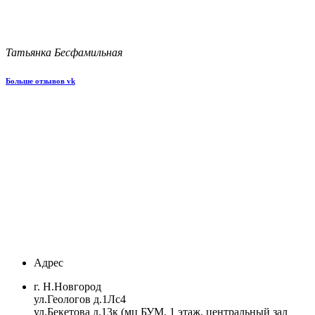
Татьянка Бесфамильная
Больше отзывов vk
Адрес
г. Н.Новгород
ул.Геологов д.1Лс4
ул.Бекетова д.13к (мц БУМ, 1 этаж, центральный зал