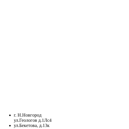
г. Н.Новгород
ул.Геологов д.1Лс4
ул.Бекетова, д.13к