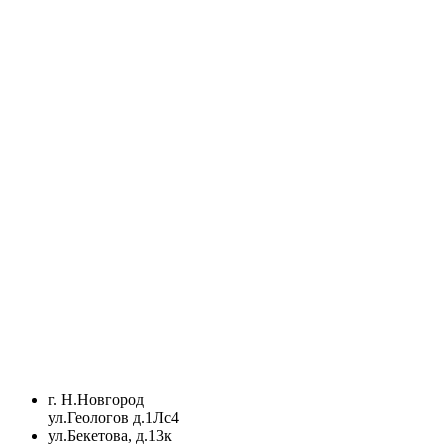
г. Н.Новгород
ул.Геологов д.1Лс4
ул.Бекетова, д.13к