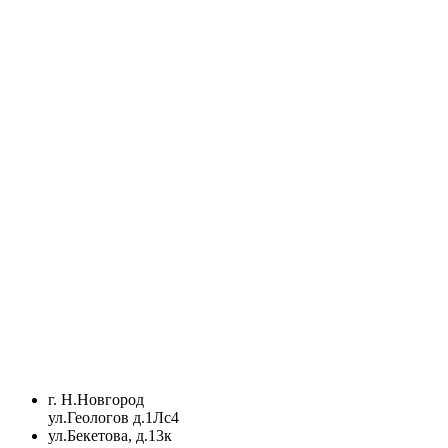
г. Н.Новгород
ул.Геологов д.1Лс4
ул.Бекетова, д.13к