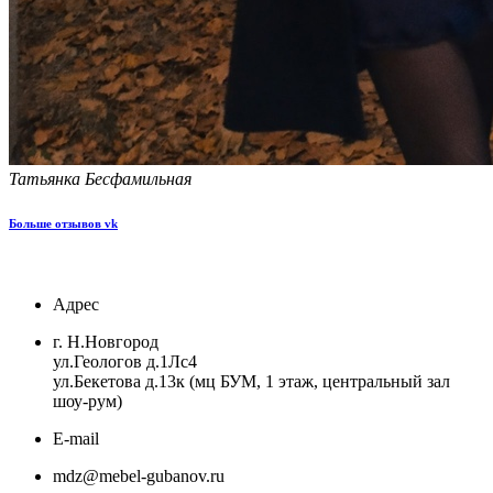
Татьянка Бесфамильная
Больше отзывов vk
Адрес
г. Н.Новгород
ул.Геологов д.1Лс4
ул.Бекетова д.13к (мц БУМ, 1 этаж, центральный зал
шоу-рум)
E-mail
mdz@mebel-gubanov.ru