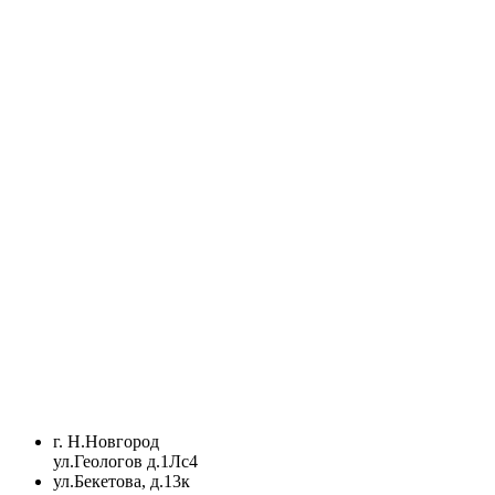
г. Н.Новгород
ул.Геологов д.1Лс4
ул.Бекетова, д.13к