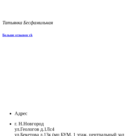
Татьянка Бесфамильная
Больше отзывов vk
Адрес
г. Н.Новгород
ул.Геологов д.1Лс4
ул.Бекетова д.13к (мц БУМ, 1 этаж, центральный зал