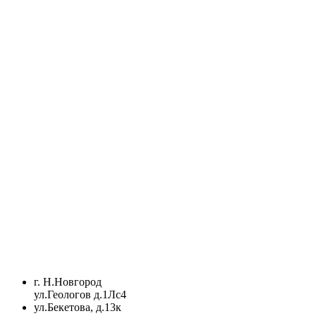
г. Н.Новгород
ул.Геологов д.1Лс4
ул.Бекетова, д.13к