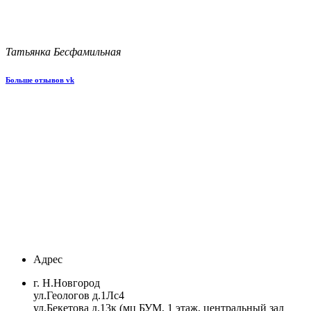
Татьянка Бесфамильная
Больше отзывов vk
Адрес
г. Н.Новгород
ул.Геологов д.1Лс4
ул.Бекетова д.13к (мц БУМ, 1 этаж, центральный зал