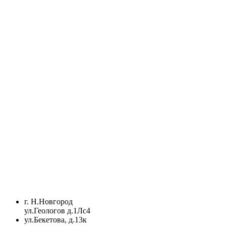
г. Н.Новгород
ул.Геологов д.1Лс4
ул.Бекетова, д.13к