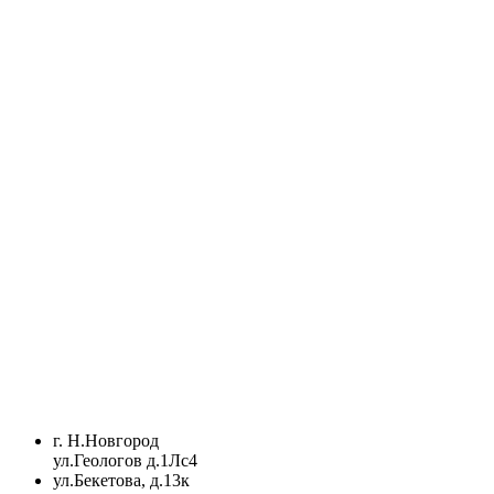
г. Н.Новгород
ул.Геологов д.1Лс4
ул.Бекетова, д.13к