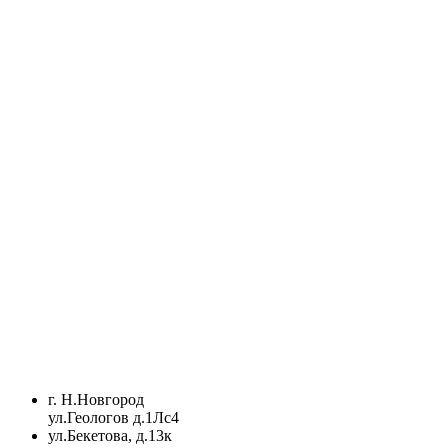
г. Н.Новгород
ул.Геологов д.1Лс4
ул.Бекетова, д.13к